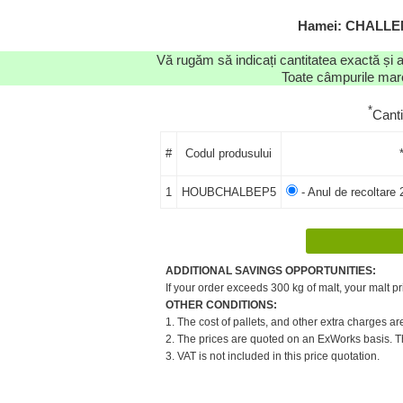
Hamei: CHALLEN
Vă rugăm să indicați cantitatea exactă și 
Toate câmpurile marca
*
Cant
#
Codul produsului
1
HOUBCHALBEP5
- Anul de recoltare 
ADDITIONAL SAVINGS OPPORTUNITIES:
If your order exceeds 300 kg of malt, your malt pr
OTHER CONDITIONS:
1. The cost of pallets, and other extra charges ar
2. The prices are quoted on an ExWorks basis. The
3. VAT is not included in this price quotation.