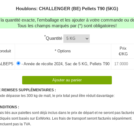
Houblons: CHALLENGER (BE) Pellets T90 (5KG)
r la quantité exacte, l'emballage et les ajouter à votre commande ou 
Tous les champs marqués par (*) sont obligatoires!
*
Quantité
Prix
produit
* Options
€/KG
LBEP5
- Année de récolte 2024, Sac de 5 KG, Pellets T90
E REMISES SUPPLÉMENTAIRES :
e dépasse les 300 kg de malt, le prix total peut être réduit davantage:
DITIONS :
rais liés aux palettes sont déjà inclus dans le prix de départ et ne seront pas factur
ndiqués sont basés sur ExWorks. Les frais de transport seront facturés séparément.
'incluent pas la TVA.