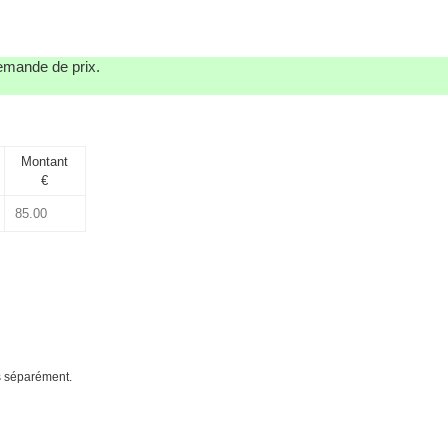
demande de prix.
Montant
€
és séparément.