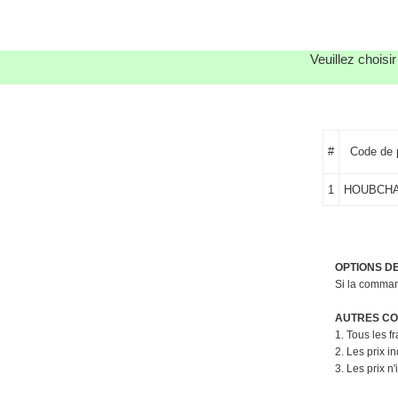
Veuillez choisi
#
Code de 
1
HOUBCHA
OPTIONS D
Si la command
AUTRES CON
1. Tous les f
2. Les prix i
3. Les prix n