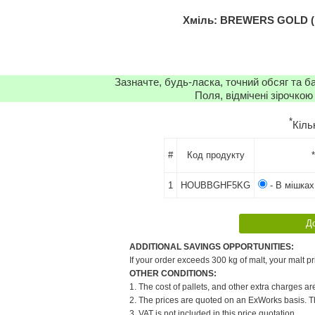
Хміль: BREWERS GOLD (FR)
Зазначте, будь-ласка, точний обсяг та б
Поля, відмічені зірочкою
*
Кіль
#
Код продукту
1
HOUBBGHF5KG
- В мішках
ADDITIONAL SAVINGS OPPORTUNITIES:
If your order exceeds 300 kg of malt, your malt pr
OTHER CONDITIONS:
1. The cost of pallets, and other extra charges ar
2. The prices are quoted on an ExWorks basis. The
3. VAT is not included in this price quotation.