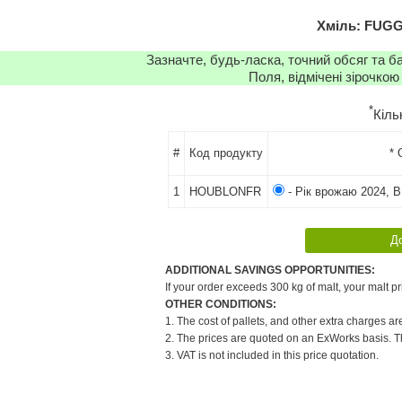
Хміль: FUGGL
Зазначте, будь-ласка, точний обсяг та б
Поля, відмічені зірочкою
*
Кіль
#
Код продукту
* 
1
HOUBLONFR
- Рік врожаю 2024, В
ADDITIONAL SAVINGS OPPORTUNITIES:
If your order exceeds 300 kg of malt, your malt pr
OTHER CONDITIONS:
1. The cost of pallets, and other extra charges ar
2. The prices are quoted on an ExWorks basis. The
3. VAT is not included in this price quotation.