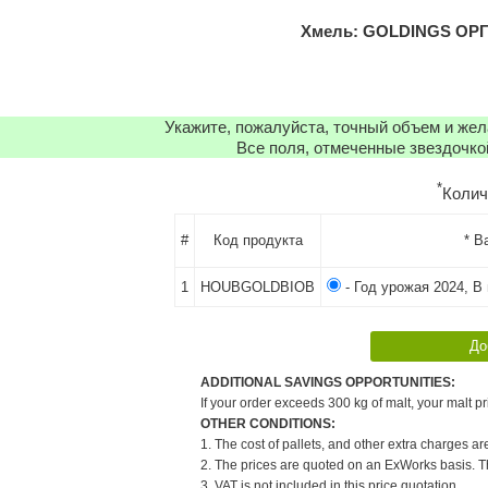
Хмель: GOLDINGS ОРГА
Укажите, пожалуйста, точный объем и же
Все поля, отмеченные звездочко
*
Коли
#
Код продукта
* В
1
HOUBGOLDBIOB
- Год урожая 2024, В 
ADDITIONAL SAVINGS OPPORTUNITIES:
If your order exceeds 300 kg of malt, your malt pr
OTHER CONDITIONS:
1. The cost of pallets, and other extra charges ar
2. The prices are quoted on an ExWorks basis. The
3. VAT is not included in this price quotation.