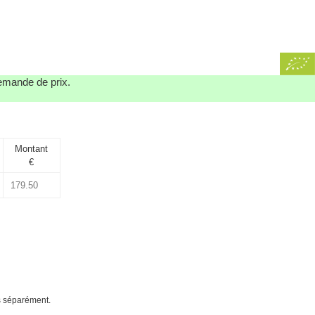
demande de prix.
Montant
€
és séparément.