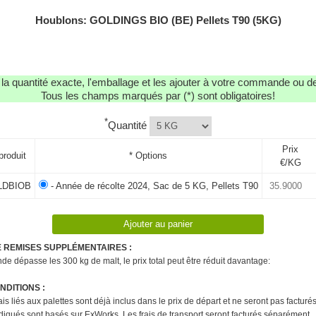
Houblons: GOLDINGS BIO (BE) Pellets T90 (5KG)
r la quantité exacte, l'emballage et les ajouter à votre commande ou 
Tous les champs marqués par (*) sont obligatoires!
*
Quantité
Prix
produit
* Options
€/KG
DBIOB
- Année de récolte 2024, Sac de 5 KG, Pellets T90
E REMISES SUPPLÉMENTAIRES :
e dépasse les 300 kg de malt, le prix total peut être réduit davantage:
DITIONS :
rais liés aux palettes sont déjà inclus dans le prix de départ et ne seront pas factur
ndiqués sont basés sur ExWorks. Les frais de transport seront facturés séparément.