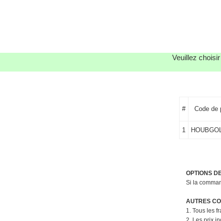
Veuillez choisi
#
Code de 
1
HOUBGOL
OPTIONS D
Si la command
AUTRES CON
1. Tous les f
2. Les prix i