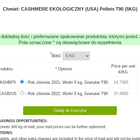
Chmiel: CASHMERE EKOLOGICZNY (USA) Pellets T90 (5KG)
 dokładną ilość i preferowane opakowanie produktów, którymi jesteś
Pola oznaczone * są obowiązkowe do wypełnienia
*
Ilość
Price per unit
roduktu
* Options
€/KG
ASHBP5
- Rok zbiorów 2021, Worki 5 kg, Granulat T90
CASBIUS
- Rok zbiorów 2022, Worki 5 kg, Granulat T90
SAVINGS OPPORTUNITIES:
xceeds 300 kg of malt, your malt prices can be further optimized:
TIONS:
pallets, and other extra charges are included in the price of malt and will not be invo