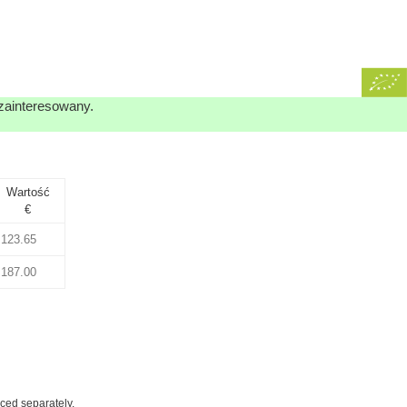
 zainteresowany.
Wartość
€
iced separately.