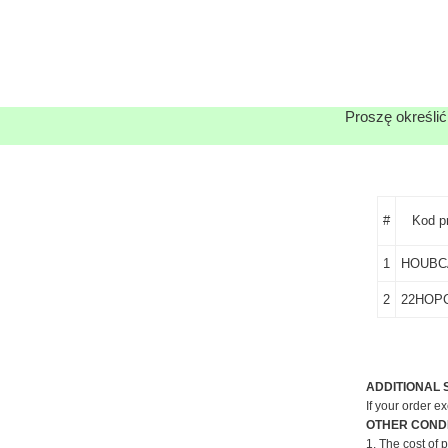
Proszę określić
#
Kod p
1
HOUBC
2
22HOP
ADDITIONAL 
If your order e
OTHER CONDI
1. The cost of 