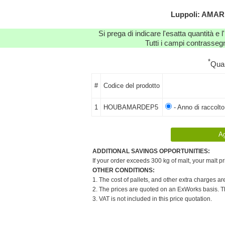
Luppoli: AMARI
Si prega di indicare l'esatta quantità e l
Tutti i campi contrassegn
*
Qua
#
Codice del prodotto
1
HOUBAMARDEP5
- Anno di raccolt
ADDITIONAL SAVINGS OPPORTUNITIES:
If your order exceeds 300 kg of malt, your malt pr
OTHER CONDITIONS:
1. The cost of pallets, and other extra charges ar
2. The prices are quoted on an ExWorks basis. The
3. VAT is not included in this price quotation.