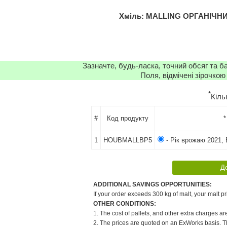
Хміль: MALLING ОРГАНІЧНИЙ 
Зазначте, будь-ласка, точний обсяг та б
Поля, відмічені зірочкою
*
Кіль
#
Код продукту
*
1
HOUBMALLBP5
- Рік врожаю 2021, 
ADDITIONAL SAVINGS OPPORTUNITIES:
If your order exceeds 300 kg of malt, your malt pr
OTHER CONDITIONS:
1. The cost of pallets, and other extra charges ar
2. The prices are quoted on an ExWorks basis. The