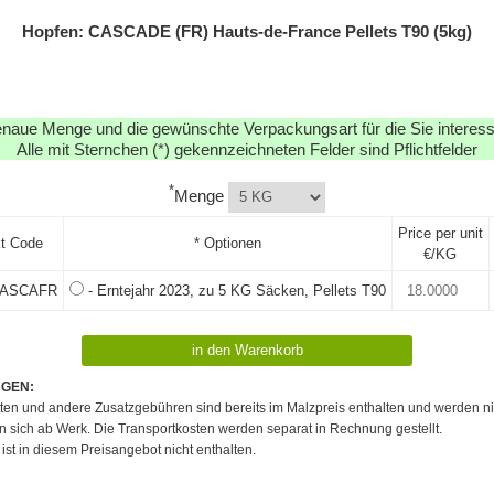
Hopfen: CASCADE (FR) Hauts-de-France Pellets T90 (5kg)
enaue Menge und die gewünschte Verpackungsart für die Sie interessi
Alle mit Sternchen (*) gekennzeichneten Felder sind Pflichtfelder
*
Menge
Price per unit
t Code
* Optionen
€/KG
ASCAFR
- Erntejahr 2023, zu 5 KG Säcken, Pellets T90
NGEN:
etten und andere Zusatzgebühren sind bereits im Malzpreis enthalten und werden ni
en sich ab Werk. Die Transportkosten werden separat in Rechnung gestellt.
ist in diesem Preisangebot nicht enthalten.