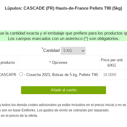
Lúpulos: CASCADE (FR) Hauts-de-France Pellets T90 (5kg)
que la cantidad exacta y el embalaje que prefiere para los productos qu
Los campos marcados con un asterisco (*) son obligatorios.
*
Cantidad
Price per unit
 producto
* Opciones
€/KG
CASCAFR
- Cosecha 2023, Bolsas de 5 kg, Pellets T90
:
 y todos los demás costes adicionales ya están incluidos en el precio inicial y no s
s son en base ExWorks. Los gastos de envío se cobrarán por separado.
 en el precio de la oferta.