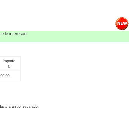
e le interesan.
Importe
€
e facturarán por separado.