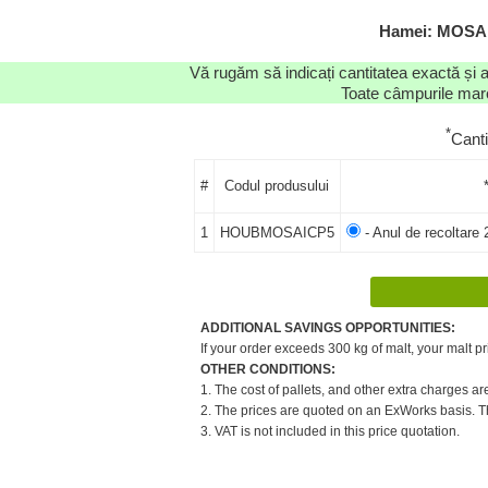
Hamei: MOSAIC
Vă rugăm să indicați cantitatea exactă și 
Toate câmpurile marca
*
Cant
#
Codul produsului
1
HOUBMOSAICP5
- Anul de recoltare 
ADDITIONAL SAVINGS OPPORTUNITIES:
If your order exceeds 300 kg of malt, your malt pr
OTHER CONDITIONS:
1. The cost of pallets, and other extra charges ar
2. The prices are quoted on an ExWorks basis. The
3. VAT is not included in this price quotation.