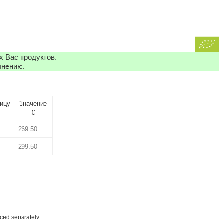
х Вас продуктов.
лнению.
ницу
Значение
€
iced separately.