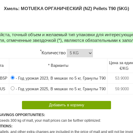
Хмель: MOTUEKA ОРГАНИЧЕСКИЙ (NZ) Pellets T90 (5KG)
йста, точный объем и желаемый тип упаковки для интересующи
ля, отмеченные звездочкой (*), являются обязательными к запо
*
Количество
Цена за еди
та
* Варианты
€/KG
B5P
- Год урожая 2023, В мешках по 5 кг, Гранулы T90
IUS
- Год урожая 2025, В мешках по 5 кг, Гранулы T90
SAVINGS OPPORTUNITIES:
xceeds 300 kg of malt, your malt prices can be further optimized:
TIONS:
pallets, and other extra charges are included in the price of malt and will not be invo