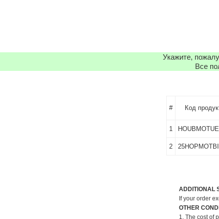
Укажите, пожалу
Все по
#
Код продук
1
HOUBMOTUE
2
25HOPMOTB
ADDITIONAL 
If your order e
OTHER CONDI
1. The cost of 