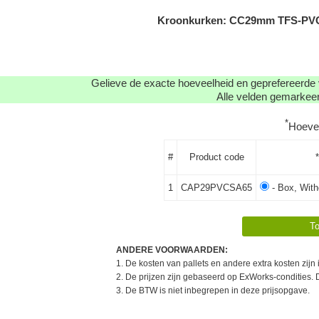
Kroonkurken: CC29mm TFS-PVC F
Gelieve de exacte hoeveelheid en geprefereerde 
Alle velden gemarkeerd
*
Hoeve
#
Product code
1
CAP29PVCSA65
- Box, With
ANDERE VOORWAARDEN:
1. De kosten van pallets en andere extra kosten zijn
2. De prijzen zijn gebaseerd op ExWorks-condities. 
3. De BTW is niet inbegrepen in deze prijsopgave.