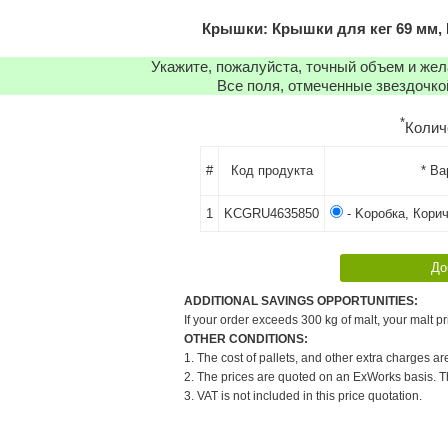
Крышки: Крышки для кег 69 мм, 
Укажите, пожалуйста, точный объем и же
Все поля, отмеченные звездочко
*
Колич
#
Код продукта
* В
1
KCGRU4635850
- Kоробка, Кори
ADDITIONAL SAVINGS OPPORTUNITIES:
If your order exceeds 300 kg of malt, your malt pr
OTHER CONDITIONS:
1. The cost of pallets, and other extra charges ar
2. The prices are quoted on an ExWorks basis. The
3. VAT is not included in this price quotation.