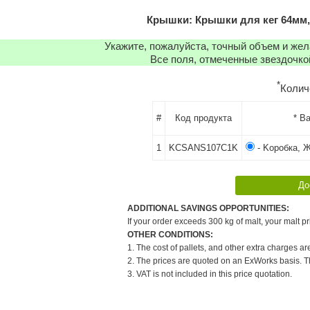
Крышки: Крышки для кег 64мм, 
Укажите, пожалуйста, точный объем и же
Все поля, отмеченные звездочко
*
Колич
#
Код продукта
* В
1
KCSANS107C1K
- Kоробка, 
ADDITIONAL SAVINGS OPPORTUNITIES:
If your order exceeds 300 kg of malt, your malt pr
OTHER CONDITIONS:
1. The cost of pallets, and other extra charges ar
2. The prices are quoted on an ExWorks basis. The
3. VAT is not included in this price quotation.