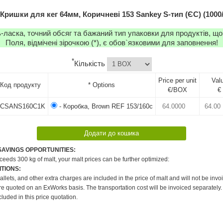
Кришки для кег 64мм, Коричневі 153 Sankey S-тип (ЄС) (1000
-ласка, точний обсяг та бажаний тип упаковки для продуктів, що
Поля, відмічені зірочкою (*), є обов`язковими для заповнення!
*
Кількість
Price per unit
Val
Код продукту
* Options
€/BOX
€
CSANS160C1K
- Коробка, Brown REF 153/160c
SAVINGS OPPORTUNITIES:
xceeds 300 kg of malt, your malt prices can be further optimized:
TIONS:
pallets, and other extra charges are included in the price of malt and will not be invo
re quoted on an ExWorks basis. The transportation cost will be invoiced separately.
cluded in this price quotation.