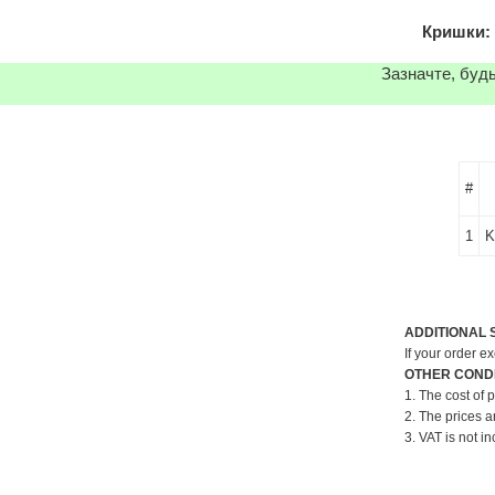
Кришки: 
Зазначте, будь
#
1
K
ADDITIONAL 
If your order e
OTHER CONDI
1. The cost of 
2. The prices a
3. VAT is not in