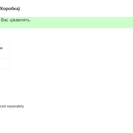
/Коробка)
 Вас цікавлять.
ue
iced separately.