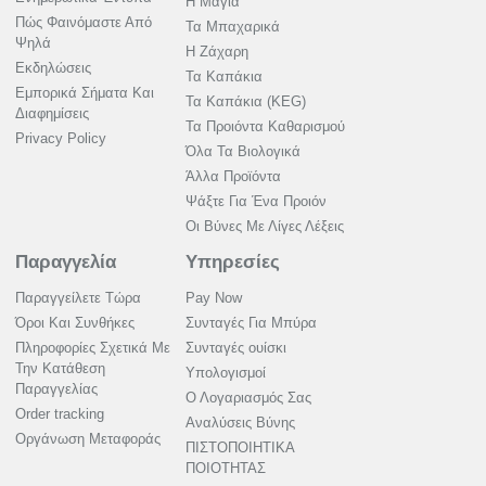
Η Μαγιά
Πώς Φαινόμαστε Από
Τα Μπαχαρικά
Ψηλά
Η Ζάχαρη
Εκδηλώσεις
Τα Καπάκια
Εμπορικά Σήματα Και
Τα Καπάκια (KEG)
Διαφημίσεις
Τα Προιόντα Καθαρισμού
Privacy Policy
Όλα Τα Βιολογικά
Άλλα Προϊόντα
Ψάξτε Για Ένα Προιόν
Οι Βύνες Με Λίγες Λέξεις
Παραγγελία
Υπηρεσίες
Παραγγείλετε Τώρα
Pay Now
Όροι Και Συνθήκες
Συνταγές Για Μπύρα
Πληροφορίες Σχετικά Με
Συνταγές ουίσκι
Την Κατάθεση
Υπολογισμοί
Παραγγελίας
Ο Λογαριασμός Σας
Order tracking
Αναλύσεις Βύνης
Οργάνωση Μεταφοράς
ΠΙΣΤΟΠΟΙΗΤΙΚΑ
ΠΟΙΟΤΗΤΑΣ