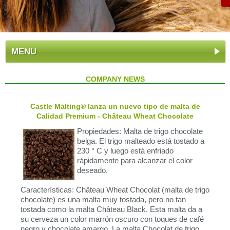
MENU
COMPANY NEWS
Castle Malting® lanza un nuevo tipo de malta de
Calidad Premium - Château Wheat Chocolate
Propiedades: Malta de trigo chocolate
belga. El trigo malteado está tostado a
230 ° C y luego está enfriado
rápidamente para alcanzar el color
deseado.
Características: Château Wheat Chocolat (malta de trigo
chocolate) es una malta muy tostada, pero no tan
tostada como la malta Château Black. Esta malta da a
su cerveza un color marrón oscuro con toques de café
negro y chocolate amargo. La malta Chocolat de trigo