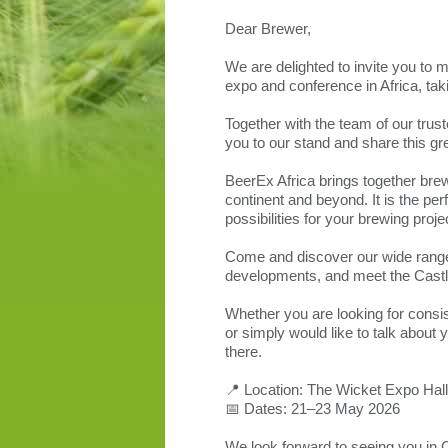
Dear Brewer,
We are delighted to invite you to 
expo and conference in Africa, ta
Together with the team of our trus
you to our stand and share this gr
BeerEx Africa brings together brew
continent and beyond. It is the pe
possibilities for your brewing proje
Come and discover our wide range 
developments, and meet the Castl
Whether you are looking for consist
or simply would like to talk abou
there.
📍 Location: The Wicket Expo Hal
📅 Dates: 21–23 May 2026
We look forward to seeing you in