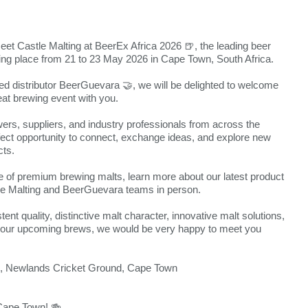
meet Castle Malting at BeerEx Africa 2026 🍺, the leading beer
king place from 21 to 23 May 2026 in Cape Town, South Africa.
ted distributor BeerGuevara 🤝, we will be delighted to welcome
eat brewing event with you.
ers, suppliers, and industry professionals from across the
rfect opportunity to connect, exchange ideas, and explore new
cts.
of premium brewing malts, learn more about our latest product
e Malting and BeerGuevara teams in person.
ent quality, distinctive malt character, innovative malt solutions,
t your upcoming brews, we would be very happy to meet you
l, Newlands Cricket Ground, Cape Town
 Cape Town! 🍻