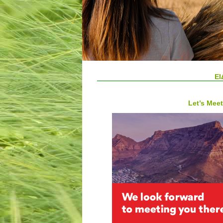
ΕΙ
Let’s Meet