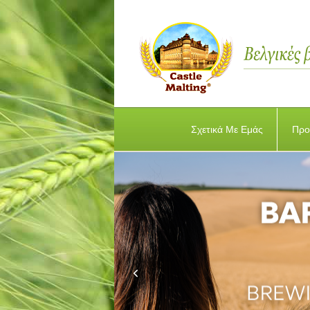
Σχετικά Με Εμάς
Προ