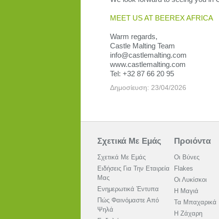
MEET US AT BEEREX AFRICA
Warm regards,
Castle Malting Team
info@castlemalting.com
www.castlemalting.com
Tel: +32 87 66 20 95
Δημοσίευση: 23/04/2026
Σχετικά Με Εμάς
Προιόντα
Σχετικά Με Εμάς
Οι Βύνες
Ειδήσεις Για Την Εταιρεία
Flakes
Μας
Οι Λυκίσκοι
Ενημερωτικά Έντυπα
Η Μαγιά
Πώς Φαινόμαστε Από
Τα Μπαχαρικά
Ψηλά
Η Ζάχαρη