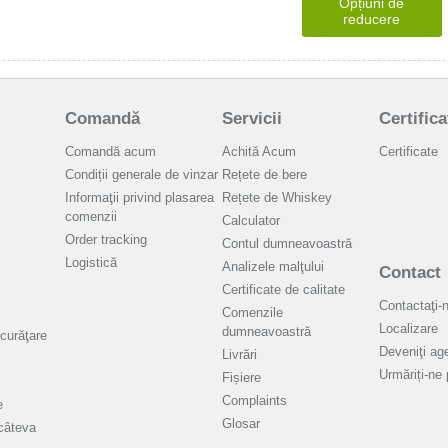
Opțiuni de
reducere
Comandă
Servicii
Certifica
Comandă acum
Achită Acum
Certificate
Condiții generale de vinzar
Rețete de bere
Informaţii privind plasarea
Rețete de Whiskey
comenzii
Calculator
Order tracking
Contul dumneavoastră
Logistică
Analizele malţului
Contact
Certificate de calitate
Contactaţi-
Comenzile
Localizare
dumneavoastră
curăţare
Deveniţi age
Livrări
Urmăriți-ne
Fișiere
Complaints
e
Glosar
câteva