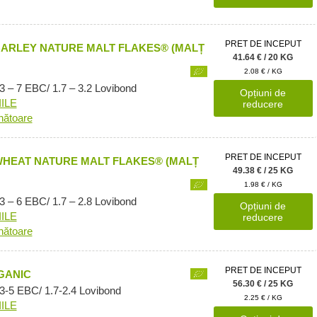
PRET DE INCEPUT
BARLEY NATURE MALT FLAKES® (MALȚ
41.64 € / 20 KG
2.08 € / KG
3 – 7 EBC/ 1.7 – 3.2 Lovibond
Opțiuni de
ILE
reducere
nătoare
PRET DE INCEPUT
WHEAT NATURE MALT FLAKES® (MALȚ
49.38 € / 25 KG
1.98 € / KG
3 – 6 EBC/ 1.7 – 2.8 Lovibond
Opțiuni de
ILE
reducere
nătoare
PRET DE INCEPUT
GANIC
56.30 € / 25 KG
 3-5 EBC/ 1.7-2.4 Lovibond
2.25 € / KG
ILE