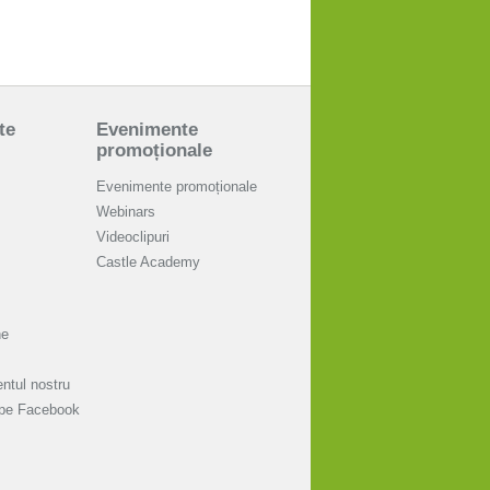
te
Evenimente
promoționale
Evenimente promoționale
Webinars
Videoclipuri
Castle Academy
ne
ntul nostru
 pe Facebook