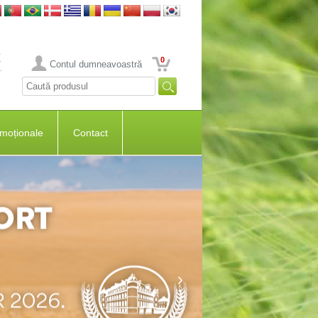
0
Contul dumneavoastră
moționale
Contact