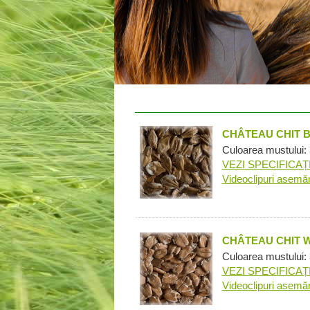
CHÂTEAU CHIT 
Culoarea mustului:
VEZI SPECIFICAȚI
Videoclipuri asemă
CHÂTEAU CHIT 
Culoarea mustului: 
VEZI SPECIFICAȚI
Videoclipuri asemă