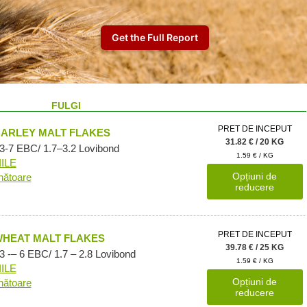
FULGI
PRET DE INCEPUT
BARLEY MALT FLAKES
31.82 € / 20 KG
 3-7 EBC/ 1.7–3.2 Lovibond
1.59 € / KG
ILE
Opțiuni de
nătoare
reducere
PRET DE INCEPUT
WHEAT MALT FLAKES
39.78 € / 25 KG
3 -– 6 EBC/ 1.7 – 2.8 Lovibond
1.59 € / KG
ILE
Opțiuni de
nătoare
reducere