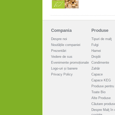
Compania
Produse
Despre noi
Tipuri de malţ
Noutățile companiei
Fulgi
Prezentări
Hamei
Vedere de sus
Drojdii
Evenimente promoționale
Condimente
Logo-uri și banere
Zahăr
Privacy Policy
Capace
Capace KEG
Produse pentru 
Toate Bio
Alte Produse
Căutare produs
Despre Malţ în 
cuvinte