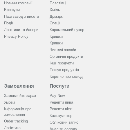
Новини компанії
Пластівці
Брошури
Хміль
Наш завод з висоти
Дріжджі
Події
Спеції
Логотипи та банери
Карамельний цукор
Privacy Policy
Кришки
Кришки
Чистячі засоби
Органічні продукти
Інші продукти
Пошук продуктів
Коротко про солод
Замовлення
Послуги
Замовляйте зараз
Pay Now
Умови
Рецепти пива
Інформація про
Рецепти віскі
замовлення
Калькулятор
Order tracking
Обліковий запис
Логістика
Аналізи солоду