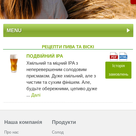
MENU
РЕЦЕПТИ ПИВА ТА ВІСКІ
ПОДВІЙНИЙ IPA
Хмільний та міцний IPA з
Історія
неперевершеним солодовим
замовлень
присмаком. Дуже хмільний, але з
чистим та сухим фінішем. Але,
будьте обережними, цепиво дуже
...
Далi
Наша компанія
Продукти
Про нас
Солод