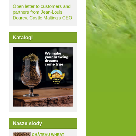
Open letter to customers and
partners from Jean-Louis
Dourcy, Castle Malting's CEO
Katalogi
Nasze słody
CHÂTEAU WHEAT