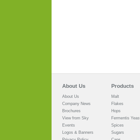
About Us
Products
About Us
Malt
Company News
Flakes
Brochures
Hops
View from Sky
Fermentis Yeas
Events
Spices
Logos & Banners
Sugars
Privacy Policy
Caps