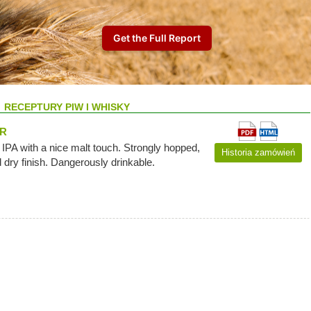
RECEPTURY PIW I WHISKY
ER
IPA with a nice malt touch. Strongly hopped,
Historia zamówień
 dry finish. Dangerously drinkable.