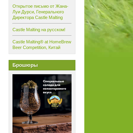
Открытое письмо от Жана-
Луи Дурси, Генерального
Директора Castle Malting
Castle Malting на русском!
Castle Malting® at HomeBrew
Beer Competition, Китай
Брошюры