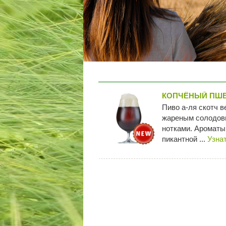
КОПЧЁНЫЙ ПШ
Пиво а-ля скотч 
жареным солодов
нотками. Ароматы
пикантной ...
Узна