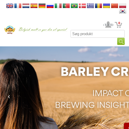
0
din konto