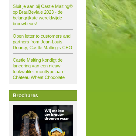
Sluit je aan bij Castle Malting®
op BrauBeviale 2023 - de
belangrijkste wereldwijde
brouwbeurs!
Open letter to customers and
partners from Jean-Louis
Dourcy, Castle Malting's CEO
Castle Malting kondigt de
lancering van een nieuw
topkwaliteit mouttype aan -
Château Wheat Chocolate
Brochures