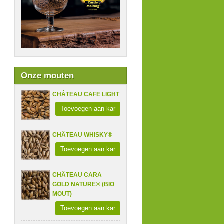
Onze mouten
CHÂTEAU CAFE LIGHT
Toevoegen aan kar
CHÂTEAU WHISKY®
Toevoegen aan kar
CHÂTEAU CARA
GOLD NATURE® (BIO
MOUT)
Toevoegen aan kar