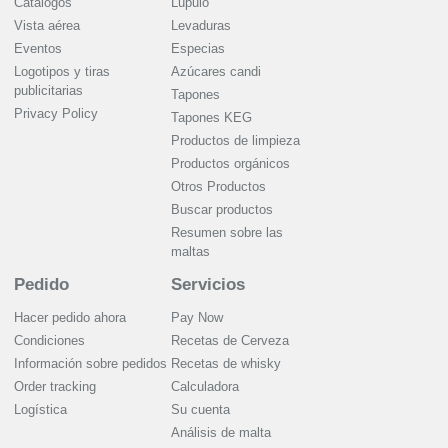
Catálogos
Lúpulo
Vista aérea
Levaduras
Eventos
Especias
Logotipos y tiras
Azúcares candi
publicitarias
Tapones
Privacy Policy
Tapones KEG
Productos de limpieza
Productos orgánicos
Otros Productos
Buscar productos
Resumen sobre las
maltas
Pedido
Servicios
Hacer pedido ahora
Pay Now
Condiciones
Recetas de Cerveza
Información sobre pedidos
Recetas de whisky
Order tracking
Calculadora
Logística
Su cuenta
Análisis de malta