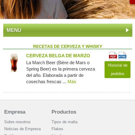
MENU
RECETAS DE CERVEZA Y WHISKY
CERVEZA BELGA DE MARZO
La March Beer (Bière de Mars o
Historial de
Spring Beer) es la primera cerveza
pedidos
del año. Elaborada a partir de
cosechas frescas ...
Más
Empresa
Productos
Sobre nosotros
Tipos de malta
Noticias de Empresa
Flakes