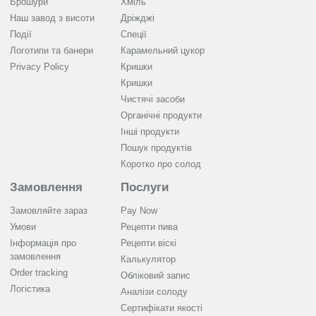
Брошури
Хміль
Наш завод з висоти
Дріжджі
Події
Спеції
Логотипи та банери
Карамельний цукор
Privacy Policy
Кришки
Кришки
Чистячі засоби
Органічні продукти
Інші продукти
Пошук продуктів
Коротко про солод
Замовлення
Послуги
Замовляйте зараз
Pay Now
Умови
Рецепти пива
Інформація про
Рецепти віскі
замовлення
Калькулятор
Order tracking
Обліковий запис
Логістика
Аналізи солоду
Cертифікати якості