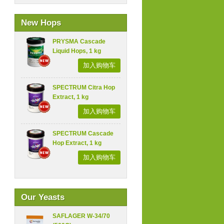
New Hops
PRYSMA Cascade
Liquid Hops, 1 kg
加入购物车
SPECTRUM Citra Hop
Extract, 1 kg
加入购物车
SPECTRUM Cascade
Hop Extract, 1 kg
加入购物车
Our Yeasts
SAFLAGER W-34/70