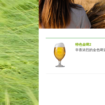
特色金啤2
辛香浓烈的金色啤