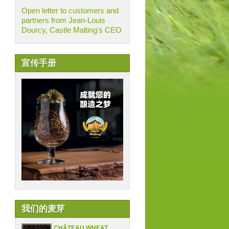
Open letter to customers and
partners from Jean-Louis
Dourcy, Castle Malting's CEO
宣传手册
我们的麦芽
CHÂTEAU WHEAT