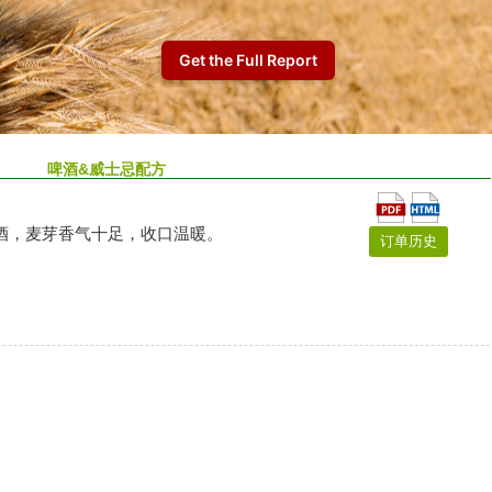
啤酒&威士忌配方
酒，麦芽香气十足，收口温暖。
订单历史