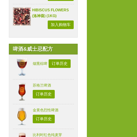
HIBISCUS FLOWERS
(洛神葵) (1KG)
加入购物车
啤酒&威士忌配方
订单历史
烟熏棕啤
苏格兰啤酒
订单历史
金黄色烈性啤酒
订单历史
比利时红色纯麦芽