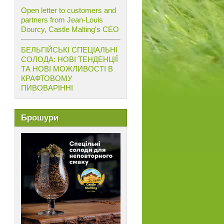
Open letter to customers and
partners from Jean-Louis
Dourcy, Castle Malting's CEO
БЕЛЬГІЙСЬКІ СПЕЦІАЛЬНІ
СОЛОДА: НОВІ ТЕНДЕНЦІЇ
ТА НОВІ МОЖЛИВОСТІ В
КРАФТОВОМУ
ПИВОВАРІННІ
Брошури