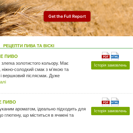
РЕЦЕПТИ ПИВА ТА ВІСКІ
ЛЕ ПИВО
, злегка золотистого кольору. Має
Історія замовлень
 ніжно-солодкий смак з м'якою та
 і вершковий післясмак. Дуже
алi
Е ПИВО
уканим ароматом, ідеально підходить для
Історія замовлень
о глютену, що міститься в ячмені та