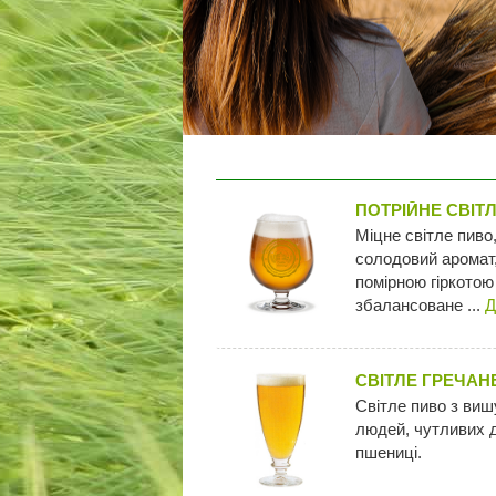
ПОТРІЙНЕ СВІТ
Міцне світле пиво
солодовий аромат,
помірною гіркотою
збалансоване ...
Д
СВІТЛЕ ГРЕЧАН
Світле пиво з виш
людей, чутливих д
пшениці.