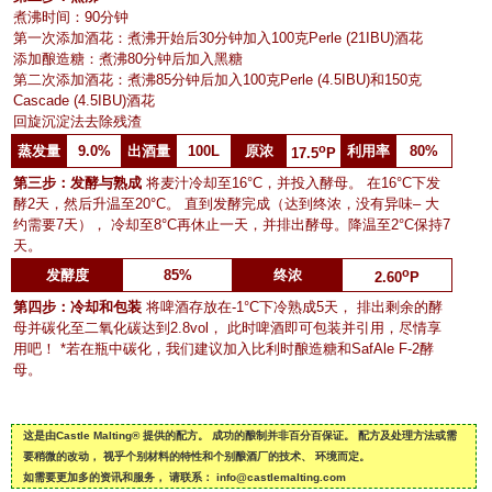
煮沸时间：90分钟
第一次添加酒花：煮沸开始后30分钟加入100克Perle (21IBU)酒花
添加酿造糖：煮沸80分钟后加入黑糖
第二次添加酒花：煮沸85分钟后加入100克Perle (4.5IBU)和150克
Cascade (4.5IBU)酒花
回旋沉淀法去除残渣
o
蒸发量
9.0%
出酒量
100L
原浓
利用率
80%
17.5
P
第三步：发酵与熟成
将麦汁冷却至16°C，并投入酵母。 在16°C下发
酵2天，然后升温至20°C。 直到发酵完成（达到终浓，没有异味– 大
约需要7天）， 冷却至8°C再休止一天，并排出酵母。降温至2°C保持7
天。
o
发酵度
85%
终浓
2.60
P
第四步：冷却和包装
将啤酒存放在-1°C下冷熟成5天， 排出剩余的酵
母并碳化至二氧化碳达到2.8vol， 此时啤酒即可包装并引用，尽情享
用吧！ *若在瓶中碳化，我们建议加入比利时酿造糖和SafAle F-2酵
母。
这是由Castle Malting® 提供的配方。 成功的酿制并非百分百保证。 配方及处理方法或需
要稍微的改动， 视乎个别材料的特性和个别酿酒厂的技术、 环境而定。
如需要更加多的资讯和服务， 请联系： info@castlemalting.com