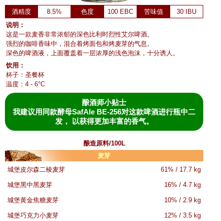
酒精度
8.5%
色度
100 EBC
苦味值
30 IBU
说明：
这是一款麦香非常浓郁的深色比利时烈性艾尔啤酒。
强烈的咖啡香味中，混合着烤面包和烤麦芽的气息。
深色的啤酒液，上面覆盖着一层浓厚的浅色泡沫，十分诱人。
饮用：
杯子：圣餐杯
温度：4 - 6°C
酿酒师小贴士
我建议用同款酵母SafAle BE-256对这款啤酒进行瓶中二
发， 以获得更加丰富的香气。
酿造原料/100L
麦芽
城堡皮尔森二棱麦芽
61% / 17.7 kg
城堡黑中黑麦芽
16% / 4.7 kg
城堡黄金焦糖麦芽
10% / 2.9 kg
城堡巧克力小麦芽
12% / 3.5 kg