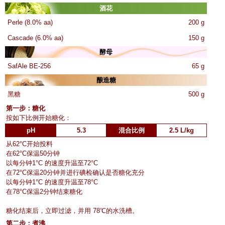
酒花
Perle (8.0% aa)
200 g
Cascade (6.0% aa)
150 g
酵母
SafAle BE-256
65 g
酿造糖
黑糖
500 g
第一步：糖化
按如下比例开始糖化：
pH
5.3
混合比例
2.5 L/kg
从62°C开始投料
在62°C保温50分钟
以每分钟1°C 的速度升温至72°C
在72°C保温20分钟并进行碘检确认是否糖化充分
以每分钟1°C 的速度升温至78°C
在78°C保温2分钟结束糖化
糖化结束后，立即过滤，并用 78℃的水洗槽。
第二步：煮沸