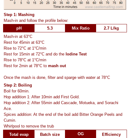
Step 1: Mashing
Mash-in and follow the profile below:
pH
5.3
Mix Ratio
2.7 L/kg
Mash-in at 63°C
Rest for 45min at 63°C
Rise to 72°C at 1°C/min
Rest for 15min at 72°C and do the
Iodine Test
Rise to 78°C at 1°C/min
Rest for 2min at 78°C to
mash out
Once the mash is done, filter and sparge with water at 78°C
Step 2: Boiling
Boil for 60min.
Hop addition 1: After 10min add First Gold.
Hop addition 2: After 55min add Cascade, Motueka, and Sorachi
Ace.
Spices addition: At the end of the boil add Bitter Orange Peels and
Cumin.
Whirlpool to remove the trub
OG
Total evap
Batch size
Efficiency