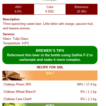
ABV
Color
Bitterness
6.0%
8 EBC
25 IBU
Description
Thirst-quenching sweet beer. Little bitter with orange, passion fruit,
and banana aromas.
Service:
Glass: Tulip Glass
Temperature: 4-8°C
BREWER`S TIPS
Referment this beer in the bottle using SafAle F-2 to
carbonate and make it more complex.
RECIPE FOR 100L
MALT
Château Pilsen 2RS
89% / 17.4 kg
Château Wheat Blanc®
6% / 1.1 kg
Château Cara Clair®
6% / 1.1 kg
HOPS