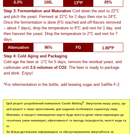
o
6.0%
100L
85%
13
P
Step 3: Fermentation and Maturation
Cool down the wort to 22°C
and pitch the yeast. Ferment at 22°C for 2 days then rise to 24°C.
Once the fermentation is done (FG reached and off-flavors removed
– about 7 days), drop the temperature to 8°C and rest for 1 day, and
then harvest the yeast. Drop the temperature to 2°C and rest for 7
days.
o
Attenuation
86%
FG
1.80
P
Step 4: Cold Aging and Packaging
Cold age the beer at -1°C for 5 days, remove the residual yeast, and
carbonate until
2.6 volumes of CO2
. The beer is ready to package
and drink. Enjoy!
*For refermentation in the bottle, add brewing sugar and SafAle F-2.
®
Цей рецепт розроблений компанією Castle Malting
. Звертаємо вашу увагу, що
цей рецепт є лише орієнтовним, для надання особливого характеру пиву.
Можливо, в процесі пивоваріння варто буде внести деякі зміни відповідно до
технічних умов пивоварні, ефективності та виходу інгредієнтів, якості води та
ін.
За більш детальною інформацією та обслуговуванням звертайтеся за