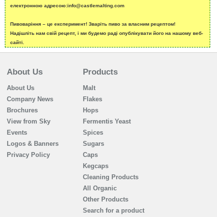
електронною адресою:info@castlemalting.com
Пивоваріння – це експеримент! Зваріть пиво за власним рецептом!
Надішліть нам свій рецепт, і ми будемо раді опублікувати його на нашому веб-
сайті.
About Us
Products
About Us
Malt
Company News
Flakes
Brochures
Hops
View from Sky
Fermentis Yeast
Events
Spices
Logos & Banners
Sugars
Privacy Policy
Caps
Kegcaps
Cleaning Products
All Organic
Other Products
Search for a product