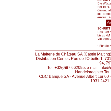
SCHRITT 
Die Würze
Bei 16 °C
Gärung ab
die Tempe
ernten. D
Ve
SCHRITT 4
Das Bier 5
bis zu
4,4
Viel Spaß
* Für die
La Malterie du Château SA (Castle Malting)
Distribution Center: Rue de l'Orbette 1, 7
94, 79
Tel: +32(0)87 662095; e-mail: info
Handelsregister To
CBC Banque SA - Avenue Albert 1er 60 
1931 2421