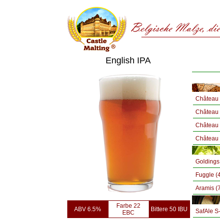
English IPA
Château 
Château
Château
Château
Goldings
Fuggle (
Aramis (
Farbe 22
ABV 6.5%
Bittere 50 IBU
SafAle S
EBC