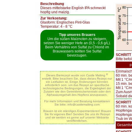
Beschreibung
Dieses mittelstarke English IPA schmeckt
hopfig und malzig.
Zur Verkostung:
Glasform: Englisches Pint-Glas
Temperatur: 4 - 8 °C
Tipp unseres Brauers
Um die süßen Malznoten zu steigern,
setzen Sie weniger Hefe an (0,5 - 0,6 g/L).
Beim Verhältnis von Sulfat zu Chlorid im
Brauwassers sollten Sie Sulfat
SCHRITT 
bevorzugen.
Bitte befo
p
Einmaisch
®
60 min. be
Dieses Bierrezept wurde von Castle Malting
erstellt. Bitte beachten Sie, dass dieses Rezept nur
Mit 1 °C/m
ein Leitfaden ist. Einige Änderungen könnten
15 min. b
erforderlich sein, um das Rezept an spezifische
Mit 1 °C/m
technologische Bedingungen, die Ergiebigkeit der
Zum Ausma
Zutaten wie den Getreidetrockenextrakt oder den
Alphasäuregehalt des Hopfens anzupassen.
Sobald die
Für mehr Information und Beratung kontaktieren
SCHRITT 
Sie bitte: info@castlemalting.com
60 min. k
Hopfengab
Brauen ist ein ständiges Experimentieren! Brauen
Hopfengab
Sie Ihr eigenes Bier! Senden Sie uns ihr Rezept
und wir werden es gerne auf unserer Webseite
Trub im Wh
veröffentlichen.
Gesamtv