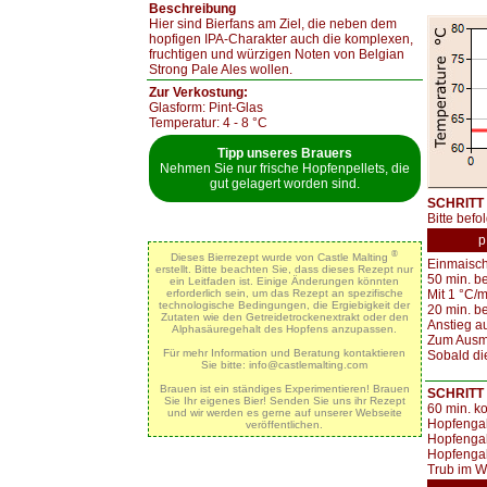
Beschreibung
Hier sind Bierfans am Ziel, die neben dem
hopfigen IPA-Charakter auch die komplexen,
fruchtigen und würzigen Noten von Belgian
Strong Pale Ales wollen.
Zur Verkostung:
Glasform: Pint-Glas
Temperatur: 4 - 8 °C
Tipp unseres Brauers
Nehmen Sie nur frische Hopfenpellets, die
gut gelagert worden sind.
SCHRITT 
Bitte befo
p
®
Dieses Bierrezept wurde von Castle Malting
Einmaisch
erstellt. Bitte beachten Sie, dass dieses Rezept nur
50 min. be
ein Leitfaden ist. Einige Änderungen könnten
Mit 1 °C/m
erforderlich sein, um das Rezept an spezifische
technologische Bedingungen, die Ergiebigkeit der
20 min. b
Zutaten wie den Getreidetrockenextrakt oder den
Anstieg au
Alphasäuregehalt des Hopfens anzupassen.
Zum Ausma
Für mehr Information und Beratung kontaktieren
Sobald die
Sie bitte: info@castlemalting.com
Brauen ist ein ständiges Experimentieren! Brauen
SCHRITT 
Sie Ihr eigenes Bier! Senden Sie uns ihr Rezept
60 min. k
und wir werden es gerne auf unserer Webseite
Hopfengab
veröffentlichen.
Hopfengab
Hopfengab
Trub im Wh