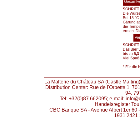
Gesamtv
SCHRITT 
Die Würze
Bei 18 °C
Gärung ab
die Tempe
ernten. D
Ve
SCHRITT 4
Das Bier 5
bis zu
5,3
Viel Spaß
* Für die
La Malterie du Château SA (Castle Malting)
Distribution Center: Rue de l'Orbette 1, 7
94, 79
Tel: +32(0)87 662095; e-mail: info
Handelsregister To
CBC Banque SA - Avenue Albert 1er 60 
1931 2421