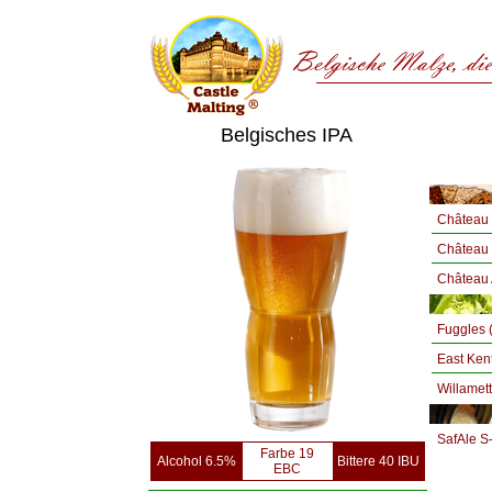
Belgisches IPA
Château 
Château 
Château
Fuggles 
East Ken
Willamet
SafAle S
Farbe 19
Alcohol 6.5%
Bittere 40 IBU
EBC