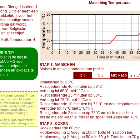
Maisching Temperatuur
lond Bier geïnspireerd
ond. Dit bier heeft een
ekkelijk is voor het
tiele moutige smaak
roma dat wordt
s van Belgische
 en specerijen.
t Kelk Temperatuur: 4-
'S TIP
 bier in de fles te
afAle F-2 voor
STAP 1: MAISCHEN
 kan u helpen de
Maisch-in en volg onderstaand profiel:
engen en oxidatie te
omen.
pH
5.3
Mix Ratio
2.7 L
Inmaischen bij 63°C
Rust gedurende 40 minuten op 63°C
Verhoog tot 68°C met 1°C/min
®
Rust gedurende 15 minuten op 68°C
door Castle Malting
. Let
Verhoog tot 72 °C met 1 °C/min
 een richtlijn. Mogelijk
ngen worden aangebracht
Rust gedurende 10 minuten bij 72 °C en doe de jodiumtest
chillende technologieën,
Verhogen tot 78°C met 1°C/min
diënten, zoals droog
Rust gedurende 2 minuten op 78°C om uit te maischen
alfazuurpercentage.
Als de maisch klaar is, filtreer en spoel met water van 78°C
en kan U ons contacteren
STAP 2: KOKEN
info@castlemalting.com
Kook gedurende 60 min.
Hoptoevoeging 1: Voeg na 10min 150g H Tradition toe.
Hoptoevoeging 2: Voeg na 50 min 50 g H Tradition en 70 g