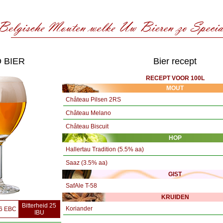
 BIER
Bier recept
RECEPT VOOR 100L
MOUT
Château Pilsen 2RS
Château Melano
Château Biscuit
HOP
Hallertau Tradition (5.5% aa)
Saaz (3.5% aa)
GIST
SafAle T-58
KRUIDEN
Bitterheid 25
Koriander
26 EBC
IBU