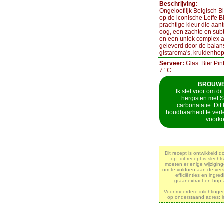
Beschrijving:
Ongelooflijk Belgisch B
op de iconische Leffe Bl
prachtige kleur die aantr
oog, een zachte en sub
en een uniek complex a
geleverd door de balan
gistaroma's, kruidenhop
Serveer:
Glas: Bier Pin
7 °C
BROUWER
Ik stel voor om dit
hergisten met S
carbonatatie. Dit
houdbaarheid te verl
voork
Dit recept is ontwikkeld 
op: dit recept is slechts
moeten er enige wijzigi
om te voldoen aan de vers
efficiënties en ingre
graanextract en hop-
Voor meerdere inlichting
op onderstaand adres: 