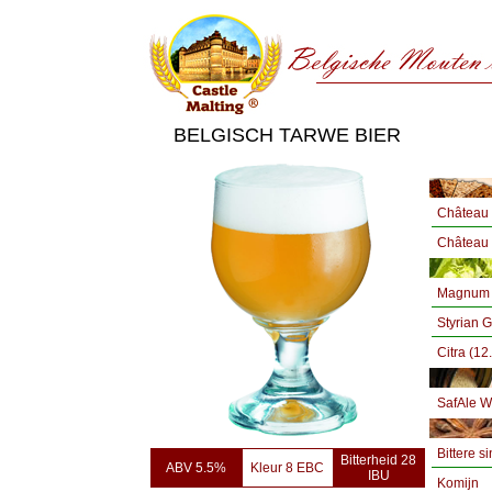
BELGISCH TARWE BIER
Château 
Château 
Magnum 
Styrian G
Citra (12
SafAle 
Bittere s
Bitterheid 28
ABV 5.5%
Kleur 8 EBC
IBU
Komijn