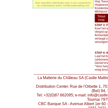
Hop Toevo
Voor meerdere inlichtingen kan U ons contacteren
Hoptoevoe
op onderstaand adres: info@castlemalting.com
Kruidento
Whirlpool 
Totaal
evap
STAP 3: 
Koel het w
Vergist o
fermentati
verlaagt u
vervolgen
STAP 4:
Laat het b
carboneer 
Geniet er
*Voor herg
voeg brou
La Malterie du Château SA (Castle Maltin
Distribution Center: Rue de l'Orbette 1, 
(Bel) 94,
Tel: +32(0)87 662095; e-mail: info@cast
Tournai 79
CBC Banque SA - Avenue Albert 1er 60 