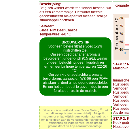
Beschrijving:
Koriande
Belgisch witbier wordt traditioneel beschouwd
als een zomerdrankje. Het wordt meestal
geconsumeerd als aperitief met een schijfje
sinaasappel of citroen.
Serveer:
Glass: Pint Beer Chalice
Temperature: 4-8 °C
BROUWER'S TIP
Voor een betere filtratie voeg 1-2%
rijstschillen toe.
Om een goed bananenaroma te
bevorderen, under-pitch (0,5 g/L), weinig
of geen beluchting, geen kopdruk en
STAP 1: 
fermenteer bij hoge temperaturen (22-26
Maisch-in 
°C).
Om een kruidnagelachtig aroma te
bevorderen, aangezien WB-06 een POF+
Inmaische
giststam is, doet u het tegenovergestelde.
Rust gedu
En om het een boost te geven, doe je een
Verhogen 
ferulazuurrust in de maisch.
Rust gedu
Verhogen 
Rust gedu
Verhogen 
Rust gedu
®
Dit recept is ontwikkeld door Castle Malting
. Let
Als de mai
op: dit recept is slechts een richtlijn. Mogelijk
moeten er enige wijzigingen worden aangebracht
STAP 2:
om te voldoen aan de verschillende technologieën,
Kook gedu
efficiënties en ingrediënten, zoals droog
graanextract en hop-alfazuurpercentage.
Hoptoevo