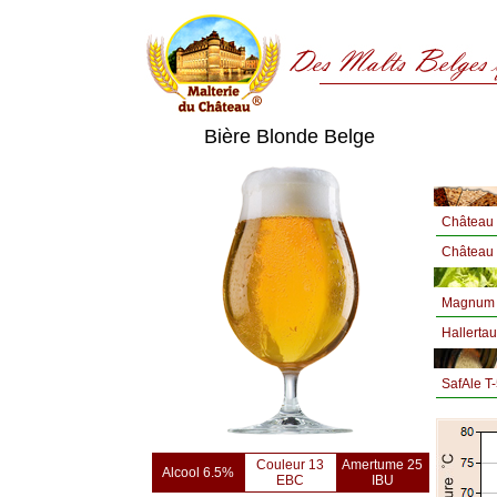
Bière Blonde Belge
Château 
Château
Magnum 
Hallertau
SafAle T
Couleur 13
Amertume 25
Alcool 6.5%
EBC
IBU