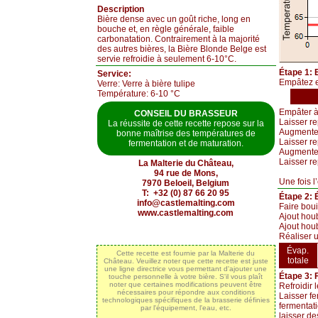
Description
Bière dense avec un goût riche, long en
bouche et, en règle générale, faible
carbonatation. Contrairement à la majorité
des autres bières, la Bière Blonde Belge est
servie refroidie à seulement 6-10°C.
Étape 1:
Service:
Empâtez et
Verre: Verre à bière tulipe
Température: 6-10 °C
Empâter 
CONSEIL DU BRASSEUR
Laisser r
La réussite de cette recette repose sur la
Augmenter
bonne maîtrise des températures de
Laisser re
fermentation et de maturation.
Augmenter
Laisser r
La Malterie du Château,
94 rue de Mons,
Une fois l
7970 Beloeil, Belgium
T: +32 (0) 87 66 20 95
Étape 2: É
info@castlemalting.com
Faire boui
www.castlemalting.com
Ajout hou
Ajout houb
Réaliser u
Évap.
Cette recette est fournie par la Malterie du
totale
Château. Veuillez noter que cette recette est juste
une ligne directrice vous permettant d'ajouter une
Étape 3: 
touche personnelle à votre bière. S'il vous plaît
noter que certaines modifications peuvent être
Refroidir
nécessaires pour répondre aux conditions
Laisser f
technologiques spécifiques de la brasserie définies
fermentati
par l'équipement, l'eau, etc.
laisser de