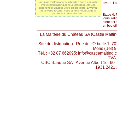
Pour plus d'informations, n'hésitez pas à contacter:
levure. La
info@castlemalting.com Le brassage est une
expérience! Brassez votre propre bière! Envoyez-
nous votre recette, nous serons heureux de la
publier sur notre site Web.
Étape 4: 
jours, ret
bière est 
en bouteil
La Malterie du Château SA (Castle Malting
Site de distribution : Rue de l'Orbette 1, 
Mons (Bel) 9
Tél. : +32 87 662095; info@castlemaltin
TVA 
CBC Banque SA - Avenue Albert 1er 60 
1931 2421