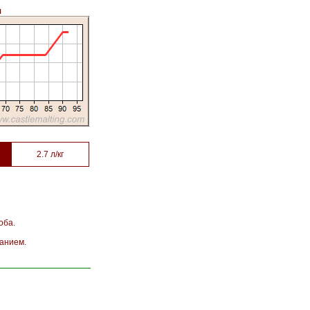
я
2.7 л/кг
оба.
анием.