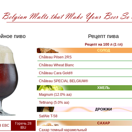
йное пиво
Рецепт пива
Рецепт на 100 л (1 гл)
СОЛОД
Château Pilsen 2RS
Château Wheat Blanc
Château Cara Gold®
Château SPECIAL BELGIUM®
ХМЕЛЬ
Magnum (12.0% aa)
Tettnang (5.0% aa)
ДРОЖЖИ
SafAle T-58
САХАР
Горечь 28
3 EBC
IBU
Сахар темный карамельный