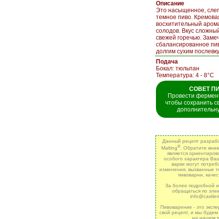
Описание
Это насыщенное, слег
темное пиво. Кремова
восхитительный аром
солодов. Вкус сложный
свежей горечью. Заме
сбалансированное пив
долгим сухим послевк
Подача
Бокал: тюльпан
Температура: 4 - 8°C
СОВЕТ П
Провести фермент
чтобы сохранить с
дополнительну
Данный рецепт разрабо
®
Malting
. Обратите вним
является ориентиров
особого характера Ваш
варки могут потреб
изменения, вызванные т
пивоварни, качес
За более подробной 
обращаться по эле
info@castle
Пивоварение - это эксп
свой рецепт, и мы будем
на нашем в