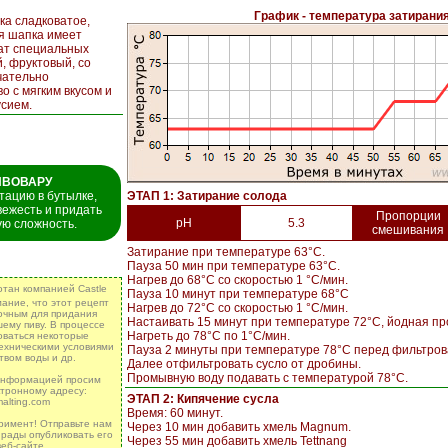
График - температура затирани
ка сладковатое,
я шапка имеет
ат специальных
, фруктовый, со
чательно
о с мягким вкусом и
усием.
ИВОВАРУ
ацию в бутылке,
ЭТАП 1: Затирание солода
вежесть и придать
Пропорции
pH
5.3
ю сложность.
смешивания
Затирание при температуре 63°C.
Пауза 50 мин при температуре 63°C.
Нагрев до 68°C со скоростью 1 °C/мин.
тан компанией Castle
Пауза 10 минут при температуре 68°C
ание, что этот рецепт
Нагрев до 72°C со скоростью 1 °C/мин.
очным для придания
Настаивать 15 минут при температуре 72°C, йодная пр
ему пиву. B процессе
Нагреть до 78°C по 1°C/мин.
оваться некоторые
ехническими условиями
Пауза 2 минуты при температуре 78°C перед фильтров
твом воды и др.
Далее отфильтровать сусло от дробины.
Промывную воду подавать с температурой 78°C.
информацией просим
ктронному адресу:
ЭТАП 2: Кипячение сусла
malting.com
Время: 60 минут.
еримент! Отправьте нам
Через 10 мин добавить хмель Magnum.
 рады опубликовать его
Через 55 мин добавить хмель Tettnang
еб-сайте.