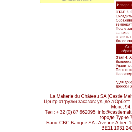
Испарен
ЭТАП 3: 
Охладить 
Сбражива
температ
После за
запахов –
снизить т
Далее сни
Сте
сбраж
Этап 4: 
Выдержат
Удалить 
Пиво гото
Наслажда
*Для доб
дрожжи Sa
La Malterie du Château SA (Castle Ma
Центр отгрузки заказов: ул. де л'Орбетт
Монс, 94,
Тел.: + 32 (0) 87 662095; info@castlema
городе Турне 
Банк: CBC Banque SA - Avenue Albert 1e
BE11 1931 24