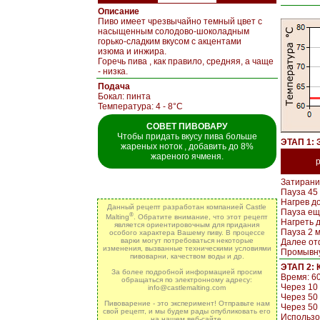
Описание
Пиво имеет чрезвычайно темный цвет с
насыщенным солодово-шоколадным
горько-сладким вкусом с акцентами
изюма и инжира.
Горечь пива , как правило, средняя, а чаще
- низка.
Подача
Бокал: пинта
Температура: 4 - 8°C
СОВЕТ ПИВОВАРУ
Чтобы придать вкусу пива больше
ЭТАП 1: 
жареных ноток , добавить до 8%
жареного ячменя.
Затирани
Пауза 45
Нагрев до
Данный рецепт разработан компанией Castle
Пауза ещ
®
Malting
. Обратите внимание, что этот рецепт
Нагреть д
является ориентировочным для придания
Пауза 2 
особого характера Вашему пиву. B процессе
варки могут потребоваться некоторые
Далее от
изменения, вызванные техническими условиями
Промывну
пивоварни, качеством воды и др.
ЭТАП 2: 
За более подробной информацией просим
Время: 60
обращаться по электронному адресу:
Через 10 
info@castlemalting.com
Через 50 
Пивоварение - это эксперимент! Отправьте нам
Через 50
свой рецепт, и мы будем рады опубликовать его
Использов
на нашем веб-сайте.