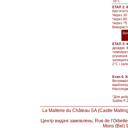
78°C
ЕТАП 2: К
Кип’ятити
Через 30 
Через 80 
Через 75
Використ
Ви
ЕТАП 3: 
дріжджі. 
температ
усунення 
залишити 
2°С і зал
Етап 4: 
Витримати
карбоніз
Насолодж
*Для добр
SafAle F-
La Malterie du Château SA (Castle Maltin
Центр видачі замовлень: Rue de l'Orbette
Mons (Bel) 9