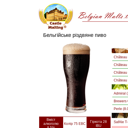
Бельгійське різдвяне пиво
Château 
Château
Château 
Château 
Admiral 
Brewers 
Perle (8
Вміст
Гіркота 28
SafAle T
алкоголю
Колір 75 EBC
IBU
8.5%