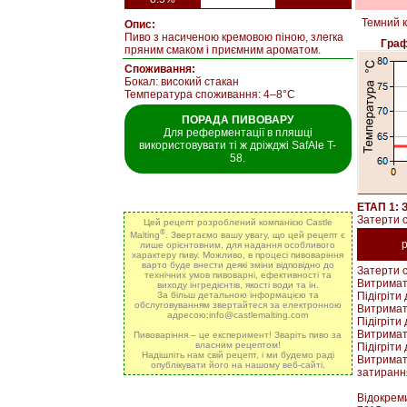
Темний к
Опис:
Пиво з насиченою кремовою піною, злегка
Граф
пряним смаком і приємним ароматом.
Споживання:
Бокал: високий стакан
Температура споживання: 4–8°C
ПОРАДА ПИВОВАРУ
Для реферментації в пляшці
використовувати ті ж дріжджі SafAle T-
58.
ЕТАП 1: 
Затерти с
Цей рецепт розроблений компанією Castle
®
Malting
. Звертаємо вашу увагу, що цей рецепт є
лише орієнтовним, для надання особливого
характеру пиву. Можливо, в процесі пивоваріння
варто буде внести деякі зміни відповідно до
Затерти 
технічних умов пивоварні, ефективності та
Витримат
виходу інгредієнтів, якості води та ін.
Підігріти
За більш детальною інформацією та
обслуговуванням звертайтеся за електронною
Витримат
адресою:info@castlemalting.com
Підігріти
Витримат
Пивоваріння – це експеримент! Зваріть пиво за
власним рецептом!
Підігріти
Надішліть нам свій рецепт, і ми будемо раді
Витримат
опублікувати його на нашому веб-сайті.
затирання
Відокреми