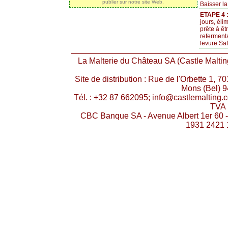
publier sur notre site Web.
Baisser la
ETAPE 4 :
jours, éli
prête à êt
refermenta
levure Saf
La Malterie du Château SA (Castle Malting
Site de distribution : Rue de l'Orbette 1, 
Mons (Bel) 9
Tél. : +32 87 662095; info@castlemaltin
TVA 
CBC Banque SA - Avenue Albert 1er 60 
1931 2421