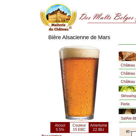
Bière Alsacienne de Mars
Château
Château
Château 
Strissels
Perle
SafAle B
Alcool
Couleur
Amertume
5.5%
15 EBC
22 IBU