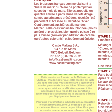
Description
Les brasseurs français commercialisent la
"bière de mars" ou "bière de printemps" au
cours du mois de mars. Elle est produite en
quantité limitée à partir d'une variété d'orge
semée au printemps précédent, récoltée l'été
précédent et brassée au début de l'hiver.
Contrairement aux bières allemandes
Märzen, celle-ci est moins houblonnée (moins
amère) et plus claire, bien qu'elle puisse être
plus foncée (souvent par addition de caramel
ETAPE 1 
ou d'autres colorants), et légèrement épicée.
Empâtez et
Mélanger t
Castle Malting S.A.,
°C pendan
94 rue de Mons,
minutes, a
7970 Beloeil, Belgium
minutes, p
Tel: +32 (0) 87 66 20 95
minutes.
info@castlemalting.com
www.castlemalting.com
Une fois l
ETAPE 2 : 
Faire boui
Cette recette est fournie par la Malterie du
Après 30 m
Château. Veuillez noter que cette recette est juste
Le taux d'
une ligne directrice vous permettant d'ajouter une
l'eau si né
touche personnelle à votre bière. S'il vous plaît
noter que certaines modifications peuvent être
Réaliser u
nécessaires pour répondre aux conditions
technologiques spécifiques de la brasserie définies
par l'équipement, l'eau, etc.
ETAPE 3 :
Pour plus d'informations, n'hésitez pas à contacter:
Refroidir 
info@castlemalting.com Le brassage est une
Une fois l
expérience! Brassez votre propre bière! Envoyez-
nous votre recette, nous serons heureux de la
jours), ba