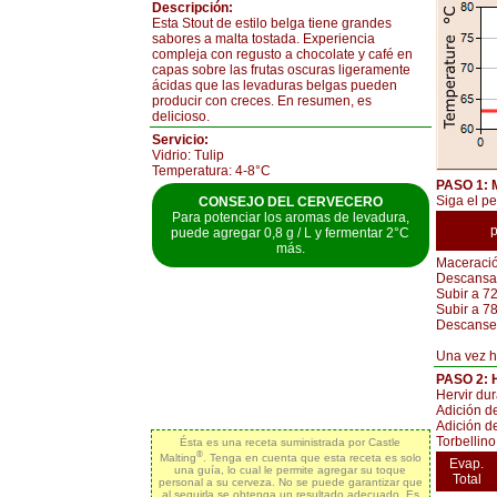
Descripción:
Esta Stout de estilo belga tiene grandes
sabores a malta tostada. Experiencia
compleja con regusto a chocolate y café en
capas sobre las frutas oscuras ligeramente
ácidas que las levaduras belgas pueden
producir con creces. En resumen, es
delicioso.
Servicio:
Vidrio: Tulip
Temperatura: 4-8°C
PASO 1:
Siga el pe
CONSEJO DEL CERVECERO
Para potenciar los aromas de levadura,
puede agregar 0,8 g / L y fermentar 2°C
más.
Maceraci
Descansa
Subir a 7
Subir a 78
Descanse
Una vez he
PASO 2:
Hervir du
Adición d
Adición d
Torbellino
Ésta es una receta suministrada por Castle
®
Malting
. Tenga en cuenta que esta receta es solo
Evap.
una guía, lo cual le permite agregar su toque
Total
personal a su cerveza. No se puede garantizar que
al seguirla se obtenga un resultado adecuado. Es