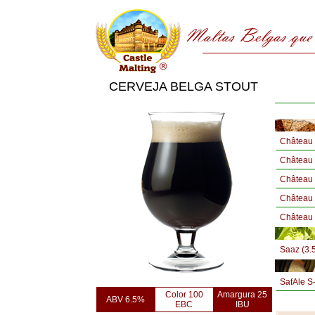
CERVEJA BELGA STOUT
Château 
Château
Château 
Château 
Château 
Saaz (3.
SafAle S
Color 100
Amargura 25
ABV 6.5%
EBC
IBU