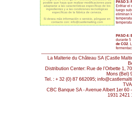
PASO 3:
posible que haya que realizar modificaciones para
Enfriar el
adaptarse a las características específicas de los
ingredientes y a las condiciones tecnológicas
luego subi
específicas de la fábrica de cerveza.
eliminan 
temperatu
Si desea más información o servicio, póngase en
temperatu
contacto con: info@castlemalting.com
PASO 4:
durante 5 
de CO2
. 
fermentac
La Malterie du Château SA (Castle Malti
Be
Distribution Center: Rue de l'Orbette 1, 7
Mons (Bel) 9
Tel. : + 32 (0) 87 662095; info@castlema
TVA
CBC Banque SA - Avenue Albert 1er 60 
1931 2421