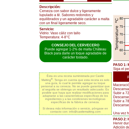
Descripción:
Cerveza con sabor dulce y ligeramente
lupulado a té. Sabores redondos y
equilibrados y un agradable carácter a malta
con un final ligeramente seco.
Servicio:
Vidrio: Vaso cáliz con tallo
Temperatura: 4-8°C
CONSEJO DEL CERVECERO
Puede agregar 1-2% de malta Château
Black para darle un toque agradable de
carácter tostado.
PASO 1:
Siga el pe
Ésta es una receta suministrada por Castle
®
Malting
. Tenga en cuenta que esta receta es solo
una guía, lo cual le permite agregar su toque
Maceraci
personal a su cerveza. No se puede garantizar que
Descansa
al seguirla se obtenga un resultado adecuado. Es
Subir a 72
posible que haya que realizar modificaciones para
adaptarse a las características específicas de los
Descanse 
ingredientes y a las condiciones tecnológicas
Subir a 78
específicas de la fábrica de cerveza.
Descanse
Si desea más información o servicio, póngase en
contacto con: info@castlemalting.com
Una vez he
PASO 2:
Hervir du
Adición de