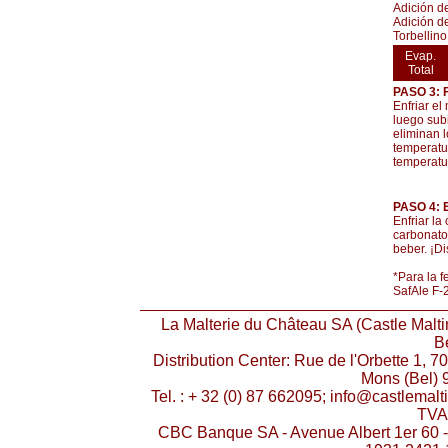
Adición d
Adición d
Torbellino
Evap.
Total
PASO 3:
Enfriar el
luego subi
eliminan 
temperatu
temperatu
PASO 4:
Enfriar la
carbonato
beber. ¡Dis
*Para la 
SafAle F-
La Malterie du Château SA (Castle Malti
Be
Distribution Center: Rue de l'Orbette 1, 7
Mons (Bel) 9
Tel. : + 32 (0) 87 662095; info@castlema
TVA
CBC Banque SA - Avenue Albert 1er 60 