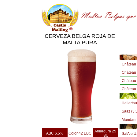
CERVEZA BELGA ROJA DE
MALTA PURA
Château 
Château
Château
Château
Hallertau
Saaz (3.
Mandarin
Amargura 25
ABC 6.5%
Color 42 EBC
SafAle U
IBU