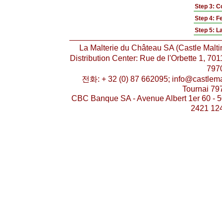
Step 3: C
Step 4: F
Step 5: L
La Malterie du Château SA (Castle Mal
Distribution Center: Rue de l'Orbette 1,
797
전화: + 32 (0) 87 662095; info@castl
Tournai 79
CBC Banque SA - Avenue Albert 1er 60 
2421 12