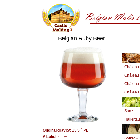
Belgian Ruby Beer
Château 
Château
Château
Château
Saaz
Hallertau
o
Original gravity:
13.5
PL
Alcohol:
6.5%
Safbrew 