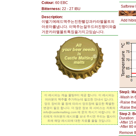
Colour:
60 EBC
Safbrew 
Bitterness:
22 - 27 IBU
Description:
Add hibis
이벨기에레드맥주는진한빨강과카라멜몰트의
아로마를냅니다. 이맥주는잘두드러진향미와즐
거운카라멜몰트특징을가지고있습니다.
Step1: M
이 레시피는 캐슬 몰팅®이 제공 합니다. 이 레시피는
-Mash in 
여러분의 맥주를 추가하는데 필요한 안내서 입니다.
-Raise the
양조 장비와 물 등에 따라서 양조장에 필요한 특별한
-Raise the
변경이 필요 합니다. 더 많은 정보 와 서비스는 저희의
info@castlemalting.com 에 문의 하시기 바랍니다. 우
Step 2: Bo
리에게 여러분의 레시피를 보내 주시면 우리는 웹사이
Duration: 
트에 해당 레시피에 대한 자료를 올릴 것입니다.
-After 15
-After 80 
Remove th