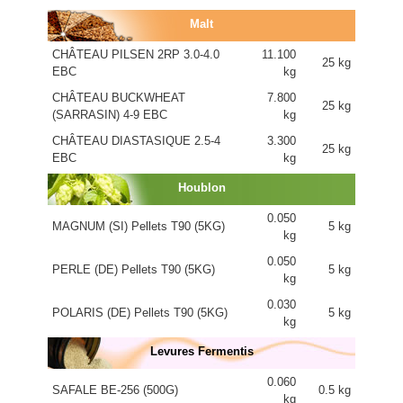
Malt
CHÂTEAU PILSEN 2RP 3.0-4.0
11.100
25 kg
EBC
kg
CHÂTEAU BUCKWHEAT
7.800
25 kg
(SARRASIN) 4-9 EBC
kg
CHÂTEAU DIASTASIQUE 2.5-4
3.300
25 kg
EBC
kg
Houblon
0.050
MAGNUM (SI) Pellets T90 (5KG)
5 kg
kg
0.050
PERLE (DE) Pellets T90 (5KG)
5 kg
kg
0.030
POLARIS (DE) Pellets T90 (5KG)
5 kg
kg
Levures Fermentis
0.060
SAFALE BE-256 (500G)
0.5 kg
kg