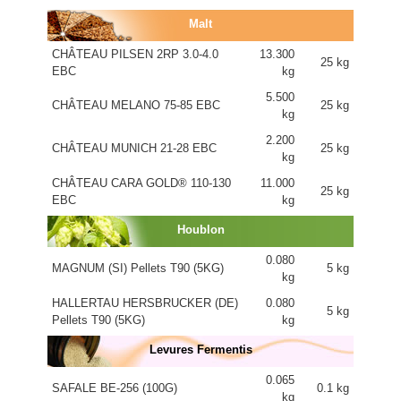
Malt
CHÂTEAU PILSEN 2RP 3.0-4.0
13.300
25 kg
EBC
kg
5.500
CHÂTEAU MELANO 75-85 EBC
25 kg
kg
2.200
CHÂTEAU MUNICH 21-28 EBC
25 kg
kg
CHÂTEAU CARA GOLD® 110-130
11.000
25 kg
EBC
kg
Houblon
0.080
MAGNUM (SI) Pellets T90 (5KG)
5 kg
kg
HALLERTAU HERSBRUCKER (DE)
0.080
5 kg
Pellets T90 (5KG)
kg
Levures Fermentis
0.065
SAFALE BE-256 (100G)
0.1 kg
kg