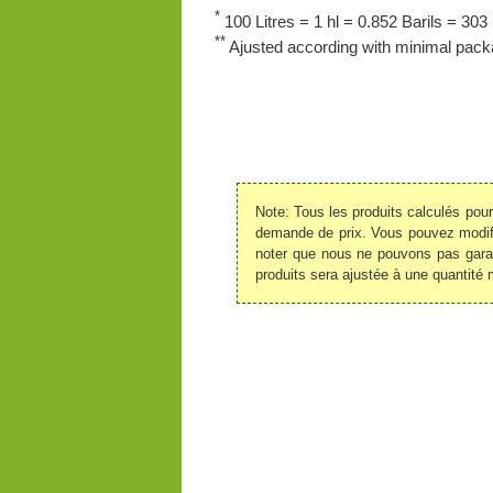
*
100 Litres = 1 hl = 0.852 Barils = 303 
**
Ajusted according with minimal packa
Note: Tous les produits calculés pou
demande de prix. Vous pouvez modifie
noter que nous ne pouvons pas garant
produits sera ajustée à une quantité 