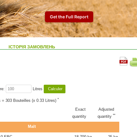
ІСТОРІЯ ЗАМОВЛЕНЬ
re:
Litres
*
s = 303 Bouteilles (x 0.33 Litres)
Exact
Adjusted
**
quantity
quantity
Malt
.0 EBC
18.700 kg
25 kg