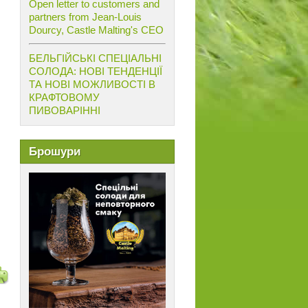
Open letter to customers and
partners from Jean-Louis
Dourcy, Castle Malting's CEO
БЕЛЬГІЙСЬКІ СПЕЦІАЛЬНІ
СОЛОДА: НОВІ ТЕНДЕНЦІЇ
ТА НОВІ МОЖЛИВОСТІ В
КРАФТОВОМУ
ПИВОВАРІННІ
Брошури