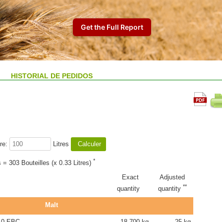
HISTORIAL DE PEDIDOS
re:
Litres
*
s = 303 Bouteilles (x 0.33 Litres)
Exact
Adjusted
**
quantity
quantity
Malt
.0 EBC
18.700 kg
25 kg