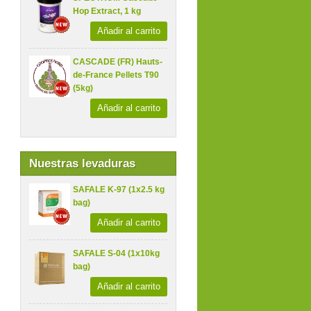
Hop Extract, 1 kg
Añadir al carrito
CASCADE (FR) Hauts-
de-France Pellets T90
(5kg)
Añadir al carrito
Nuestras levaduras
SAFALE K-97 (1x2.5 kg
bag)
Añadir al carrito
SAFALE S-04 (1x10kg
bag)
Añadir al carrito