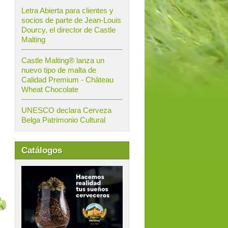
Letra Abierta para clientes y
socios de parte de Jean-Louis
Dourcy, el director de Castle
Malting
Castle Malting® lanza un
nuevo tipo de malta de
Calidad Premium - Château
Wheat Chocolate
UNESCO declara Cerveza
Belga Patrimonio Cultural
Catálogos