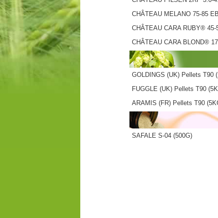
CHÂTEAU MELANO 75-85 E
CHÂTEAU CARA RUBY® 45-
CHÂTEAU CARA BLOND® 17
GOLDINGS (UK) Pellets T90 
FUGGLE (UK) Pellets T90 (5
ARAMIS (FR) Pellets T90 (5K
SAFALE S-04 (500G)