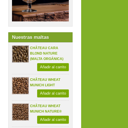
Nuestras maltas
CHÂTEAU CARA
BLOND NATURE
(MALTA ORGÁNICA)
Añadir al carrito
CHÂTEAU WHEAT
MUNICH LIGHT
Añadir al carrito
CHÂTEAU WHEAT
MUNICH NATURE®
Añadir al carrito