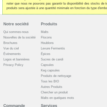
noter que nous ne pouvons pas garantir la disponibilité des stocks de t
produits sera ajustée à une quantité minimale en fonction du type d'emba
Notre société
Produits
Qui sommes-nous
Malts
Nouvelles de la société
Flocons
Brochures
Houblons
Vue du ciel
Levure Fermentis
Événements
Épices
Logos et bannières
Sucres de candi
Privacy Policy
Capsules
Keg capsules
Produits de nettoyage
Tous les BIO
Autres Produits
Chercher un produit
Malts en quelques mots
Commande
Services