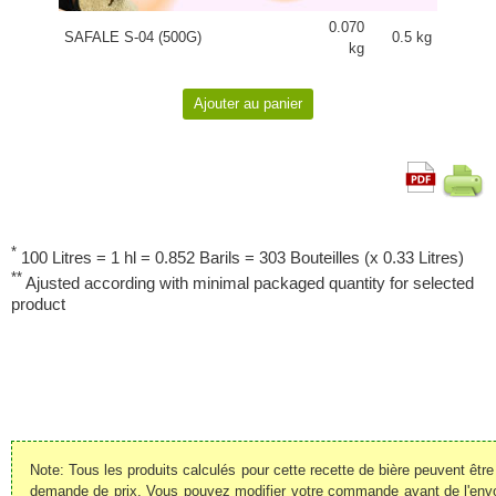
0.070
SAFALE S-04 (500G)
0.5 kg
kg
*
100 Litres = 1 hl = 0.852 Barils = 303 Bouteilles (x 0.33 Litres)
**
Ajusted according with minimal packaged quantity for selected
product
Note: Tous les produits calculés pour cette recette de bière peuvent êt
demande de prix. Vous pouvez modifier votre commande avant de l'envoye