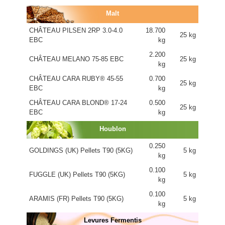
Malt
CHÂTEAU PILSEN 2RP 3.0-4.0
18.700
25 kg
EBC
kg
2.200
CHÂTEAU MELANO 75-85 EBC
25 kg
kg
CHÂTEAU CARA RUBY® 45-55
0.700
25 kg
EBC
kg
CHÂTEAU CARA BLOND® 17-24
0.500
25 kg
EBC
kg
Houblon
0.250
GOLDINGS (UK) Pellets T90 (5KG)
5 kg
kg
0.100
FUGGLE (UK) Pellets T90 (5KG)
5 kg
kg
0.100
ARAMIS (FR) Pellets T90 (5KG)
5 kg
kg
Levures Fermentis