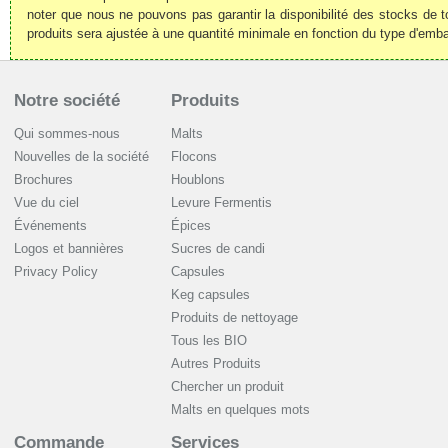
noter que nous ne pouvons pas garantir la disponibilité des stocks de t
produits sera ajustée à une quantité minimale en fonction du type d'emba
Notre société
Produits
Qui sommes-nous
Malts
Nouvelles de la société
Flocons
Brochures
Houblons
Vue du ciel
Levure Fermentis
Événements
Épices
Logos et bannières
Sucres de candi
Privacy Policy
Capsules
Keg capsules
Produits de nettoyage
Tous les BIO
Autres Produits
Chercher un produit
Malts en quelques mots
Commande
Services