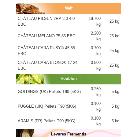
Malt
CHÂTEAU PILSEN 2RP 3.0-4.0
18.700
25 kg
EBC
kg
2.200
CHÂTEAU MELANO 75-85 EBC
25 kg
kg
CHÂTEAU CARA RUBY® 45-55
0.700
25 kg
EBC
kg
CHÂTEAU CARA BLOND® 17-24
0.500
25 kg
EBC
kg
Houblon
0.250
GOLDINGS (UK) Pellets T90 (5KG)
5 kg
kg
0.100
FUGGLE (UK) Pellets T90 (5KG)
5 kg
kg
0.100
ARAMIS (FR) Pellets T90 (5KG)
5 kg
kg
Levures Fermentis