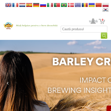
0
Contul dumneavoastră