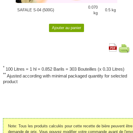
0.070
SAFALE S-04 (500G)
0.5 kg
kg
*
100 Litres = 1 hl = 0.852 Barils = 303 Bouteilles (x 0.33 Litres)
**
Ajusted according with minimal packaged quantity for selected
product
Note: Tous les produits calculés pour cette recette de bière peuvent êt
demande de prix. Vous pouvez modifier votre commande avant de l'envoye